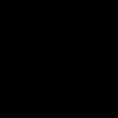
.
.
.
.